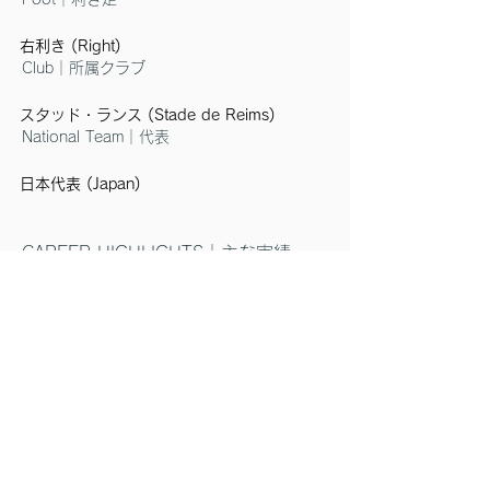
右利き (Right)
Club｜所属クラブ
スタッド・ランス (Stade de Reims)
National Team｜代表
日本代表 (Japan)
CAREER HIGHLIGHTS｜主な実績
2017年U-17ワールドカップ出場。ハット
トリック達成。
2018年にガンバ大阪でプロデビュー。翌
年18歳で欧州移籍。
オランダ、ベルギー、オーストリアを経
て、2023年にフランス・リーグアンのス
タッド・ランス移籍。
欧州主要リーグで日本人初の5試合連続ゴ
ール、リーグアンで日本人初の二桁得点を